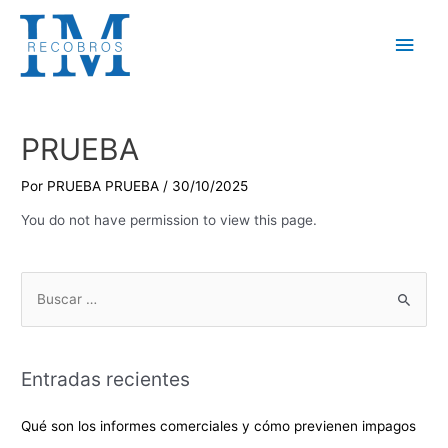
Ir
al
Men
contenido
princ
PRUEBA
Por
PRUEBA PRUEBA
/
30/10/2025
You do not have permission to view this page.
B
u
s
c
Entradas recientes
a
r
Qué son los informes comerciales y cómo previenen impagos
p