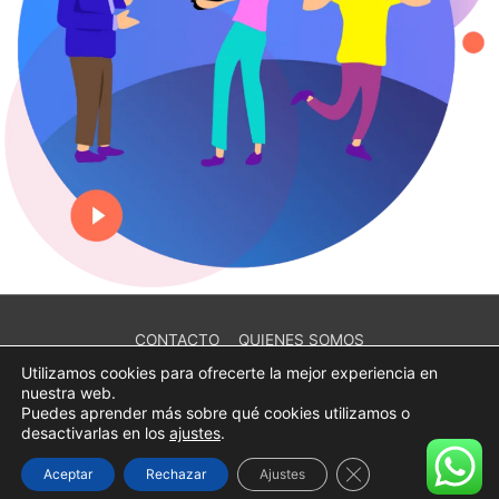
CONTACTO
QUIENES SOMOS
POLÍTICA DE PRIVACIDAD
AVISO LEGAL
Utilizamos cookies para ofrecerte la mejor experiencia en
nuestra web.
POLÍTICA DE COOKIES
Puedes aprender más sobre qué cookies utilizamos o
desactivarlas en los
ajustes
.
Copyright © 2026 IMRECOBROS | Desarrollado por Blanca
Ranera Gine
Cerrar el banner d
Aceptar
Rechazar
Ajustes