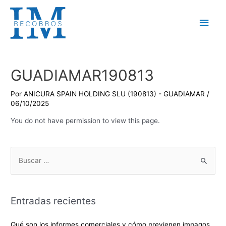
Ir
al
Men
contenido
princ
GUADIAMAR190813
Por
ANICURA SPAIN HOLDING SLU (190813) - GUADIAMAR
/
06/10/2025
You do not have permission to view this page.
B
u
s
c
Entradas recientes
a
r
Qué son los informes comerciales y cómo previenen impagos